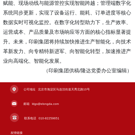
赋能、现场动线与能源管控实现智能跨越；管理端数字化
系统同步更新，实现了设备运行、能耗、订单进度等核心
数据实时可视化监控。在数字化转型助力下，生产效率、
运营成本、产品质量及市场响应等方面的核心指标显著提
升。未来，印刷集团将持续加快推进生产智能化，向技术
革新发力、向专精特新进军、向智能化转型，加速推进产
业向高端化、智能化发展。
（印刷集团供稿/隆达党委办公室编辑）
公司地址
北京市海淀区马连洼街道天秀北路10号
邮箱
ldgs@elongda.com
联系电话
010-82259651
友情链接